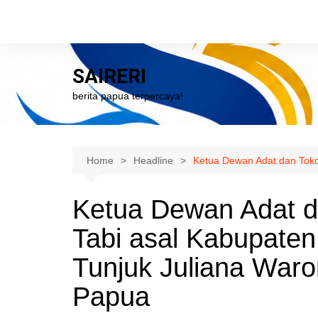
Skip
to
content
SAIRERI
berita papua terpercaya!
Home
Headline
Ketua Dewan Adat dan Toko
Ketua Dewan Adat 
Tabi asal Kabupaten
Tunjuk Juliana Waro
Papua