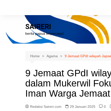
Skip
to
content
SAIRERI
berita papua terpercaya!
Home
Agama
9 Jemaat GPdI wilayah Japs
9 Jemaat GPdI wilay
dalam Mukerwil Fok
Iman Warga Jemaat
Redaksi Saireri.com
29 Januari 2025
0