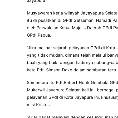
Jayapura.
Musyawarah kerja wilayah Jayayapura Selat
itu di pusatkan di GPdI Getsemani Hamadi Pa
oleh Perwakilan Ketua Majelis Daerah GPdI P
GPdI Papua.
“Jika melihat sejarah pelayanan GPdI di Kot
yang tidak mudah, dimana telah melalui ban
buah yang baik, dengan hadirnya cabang-cab
kata Pdt. Simson Dake dalam sambutan tertu
Sementara itu Pdt.Robert Horik Gembala GPd
Mukerwil Jayapura Selatan kali ini, berbaga
pelayanan GPdI di Kota Jayapura ini, khusus
misi Kristus.
“Agar dapat melayani dengan kesungguhan hat