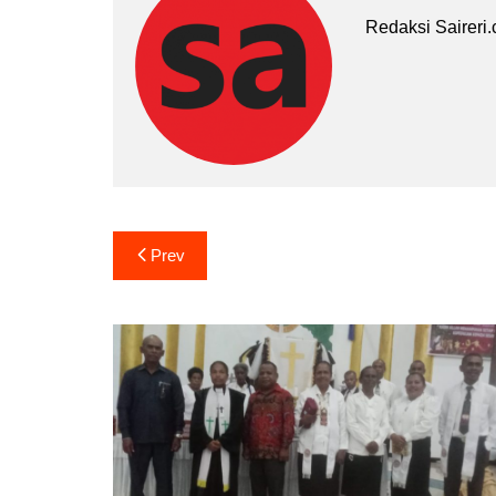
Redaksi Saireri
Navigasi
Prev
pos