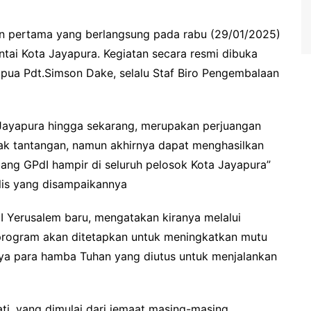
an pertama yang berlangsung pada rabu (29/01/2025)
ntai Kota Jayapura. Kegiatan secara resmi dibuka
apua Pdt.Simson Dake, selalu Staf Biro Pengembalaan
a Jayapura hingga sekarang, merupakan perjuangan
yak tantangan, namun akhirnya dapat menghasilkan
ang GPdI hampir di seluruh pelosok Kota Jayapura”
lis yang disampaikannya
I Yerusalem baru, mengatakan kiranya melalui
i program akan ditetapkan untuk meningkatkan mutu
nya para hamba Tuhan yang diutus untuk menjalankan
i, yang dimulai dari jemaat masing-masing,