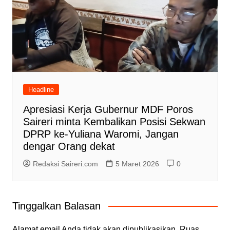
Headline
Apresiasi Kerja Gubernur MDF Poros
Saireri minta Kembalikan Posisi Sekwan
DPRP ke-Yuliana Waromi, Jangan
dengar Orang dekat
Redaksi Saireri.com
5 Maret 2026
0
Tinggalkan Balasan
Alamat email Anda tidak akan dipublikasikan.
Ruas