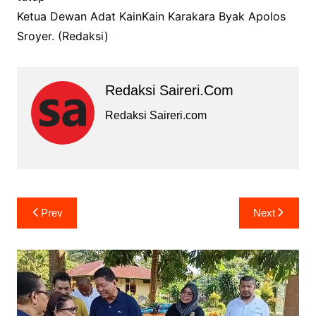
Ketua Dewan Adat KainKain Karakara Byak Apolos
Sroyer. (Redaksi)
Redaksi Saireri.com
Redaksi Saireri.com
Navigasi
Prev
Next
pos