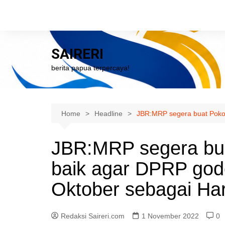
Skip
to
content
SAIRERI
berita papua terpercaya!
Home
Headline
JBR:MRP segera buat Pokok
JBR:MRP segera bua
baik agar DPRP god
Oktober sebagai Ha
Redaksi Saireri.com
1 November 2022
0