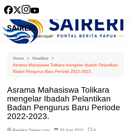
Skip
to
content
SAIRERI
berita papua terpercaya!
Home
Headline
Asrama Mahasiswa Tolikara mengelar Ibadah Pelantikan
Badan Pengurus Baru Periode 2022-2023.
Asrama Mahasiswa Tolikara
mengelar Ibadah Pelantikan
Badan Pengurus Baru Periode
2022-2023.
Redaksi Saireri.com
20 Juni 2022
0