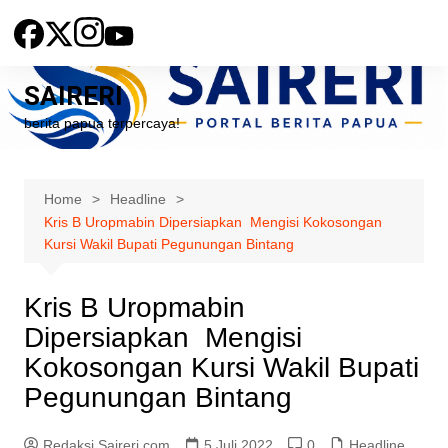
Skip
to
content
SAIRERI
berita papua terpercaya!
Home
Headline
Kris B Uropmabin Dipersiapkan Mengisi Kokosongan
Kursi Wakil Bupati Pegunungan Bintang
Kris B Uropmabin
Dipersiapkan Mengisi
Kokosongan Kursi Wakil Bupati
Pegunungan Bintang
Redaksi Saireri.com
5 Juli 2022
0
Headline