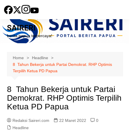
Skip
to
content
SAIRERI
berita papua terpercaya!
Home
Headline
8 Tahun Bekerja untuk Partai Demokrat. RHP Optimis
Terpilih Ketua PD Papua
8 Tahun Bekerja untuk Partai
Demokrat. RHP Optimis Terpilih
Ketua PD Papua
Redaksi Saireri.com
22 Maret 2022
0
Headline